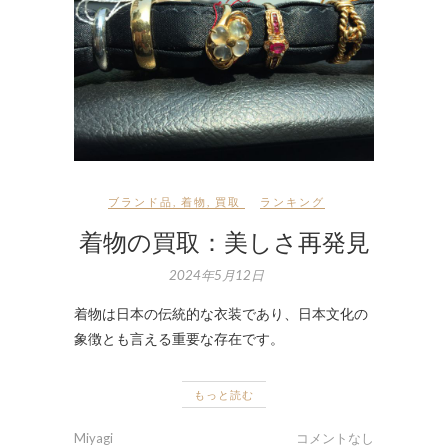
ブランド品
,
着物
,
買取
ランキング
着物の買取：美しさ再発見
2024年5月12日
着物は日本の伝統的な衣装であり、日本文化の
象徴とも言える重要な存在です。
もっと読む
Miyagi
コメントなし